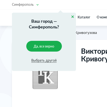
Симферополь
Каталог
О ком
Ваш город —
Симферополь?
Главная
Команда
Виктория Кривогузова
Да, все верно
Виктор
Кривог
Выбрать другой