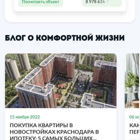
Посмотреть объект
8 978 636-77-47
Блог о комфортной жизни
1-к. квартира, 28 м², 2/2 эт.
Совхозная улица, 6, село Совхозное,
Укромновское сельское поселение,
Симферопольский район, Республика Крым
1-комнатная
28 м2
2/2 эт.
15 ноября 2022
06 н
₽
ПОКУПКА КВАРТИРЫ В
КАК
₽
3 500 000
2
125 000
/ м
НОВОСТРОЙКАХ КРАСНОДАРА В
ПЕ
ИПОТЕКУ: 5 САМЫХ БОЛЬШИХ