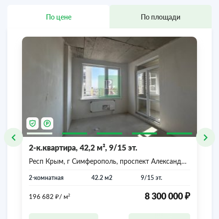
По цене
По площади
2-к.квартира, 42,2 м², 9/15 эт.
Респ Крым, г Симферополь, проспект Александра
Суворова, д 21
2-комнатная
42.2 м2
9/15 эт.
₽
₽
8 300 000
2
196 682
/ м