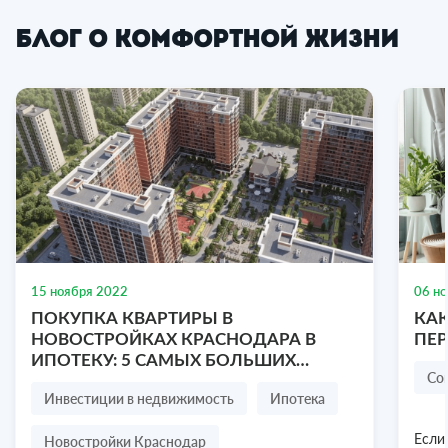
Блог о комфортной жизни
2-к. квартира, 54,5 м², 8/9 эт.
Парковая улица, 2, посёлок городского типа
Молодёжное, Симферопольский район,
Республика Крым
2-комнатная
54.5 м2
8/9 эт.
15 ноября 2022
06 н
₽
ПОКУПКА КВАРТИРЫ В
КАК
₽
7 777 000
2
142 697
/ м
НОВОСТРОЙКАХ КРАСНОДАРА В
ПЕ
ИПОТЕКУ: 5 САМЫХ БОЛЬШИХ
Посмотреть объект
8 978 636-77-47
Со
СТРАХОВ ПОКУПАТЕЛЯ
Инвестиции в недвижимость
Ипотека
Новостройки Краснодар
Если