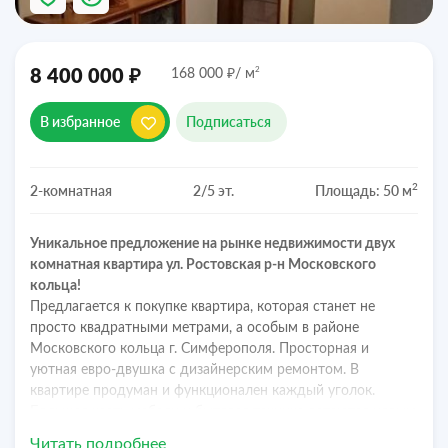
₽
₽
2
8 400 000
168 000
/ м
В избранное
Подписаться
2
2-комнатная
2/5 эт.
Площадь: 50 м
Уникальное предложение на рынке недвижимости двух
комнатная квартира ул. Ростовская р-н Московского
кольца!
Предлагается к покупке квартира, которая станет не
просто квадратными метрами, а особым в районе
Московского кольца г. Симферополя. Просторная и
уютная евро-двушка с дизайнерским ремонтом. В
квартире продуман и функционален каждый уголок.
Большая часть мебели и бытовая техника остаются новым
хозяевам.
Читать подробнее