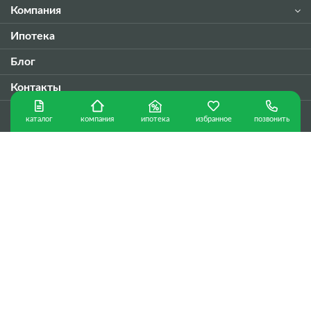
Компания
Ипотека
Блог
Контакты
каталог
ипотека
избранное
позвонить
компания
8 800 505-38-25
8 978 636-77-47
Наш адрес:
г. Симферополь, Проспект Победы, 48A
Наш e-mail:
office@rcrealty.ru
Режим работы:
Пн-Пт с 9:00 до 19:00,
СБ: 10.00 -17.00
Вс-
выходной
Политика конфиденциальности
г. Севастополь © Copyright 2026 г.