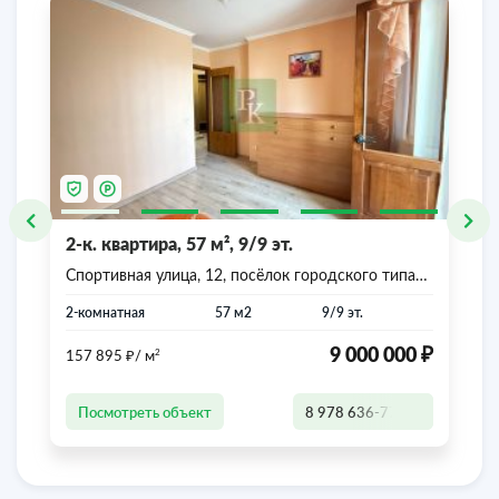
2-к. квартира, 57 м², 9/9 эт.
Спортивная улица, 12, посёлок городского типа
Аграрное, городской округ Симферополь,
Республика Крым
2-комнатная
57 м2
9/9 эт.
₽
₽
9 000 000
2
157 895
/ м
Посмотреть объект
8 978 636-77-47