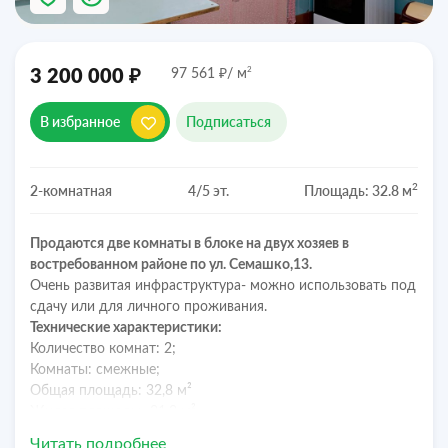
₽
₽
2
3 200 000
97 561
/ м
В избранное
Подписаться
2
2-комнатная
4/5 эт.
Площадь: 32.8 м
Продаются две комнаты в блоке на двух хозяев в
востребованном районе по ул. Семашко,13.
Очень развитая инфраструктура- можно использовать под
сдачу или для личного проживания.
Технические характеристики:
Количество комнат: 2;
Комнаты: смежные;
Общая площадь: 32,8 м²
Жилая площадь: 21,2 м²,
Площадь кухни: 11 м²,
Читать подробнее