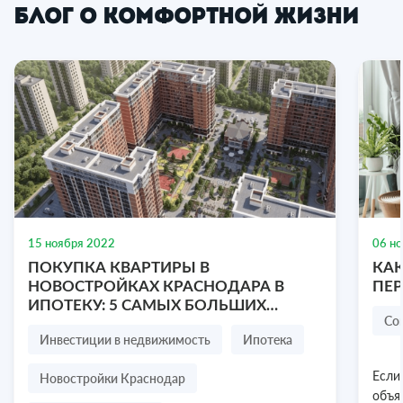
Блог о комфортной жизни
1-к. квартира, 35.2 м², 4/10 эт.
Севастопольская улица, 43Ж, Симферополь,
Республика Крым
1-комнатная
35.2 м2
4/10 эт.
15 ноября 2022
06 н
₽
ПОКУПКА КВАРТИРЫ В
КАК
₽
9 000 000
2
255 682
/ м
НОВОСТРОЙКАХ КРАСНОДАРА В
ПЕ
ИПОТЕКУ: 5 САМЫХ БОЛЬШИХ
Посмотреть объект
8 978 636-77-47
Со
СТРАХОВ ПОКУПАТЕЛЯ
Инвестиции в недвижимость
Ипотека
Новостройки Краснодар
Если
объя