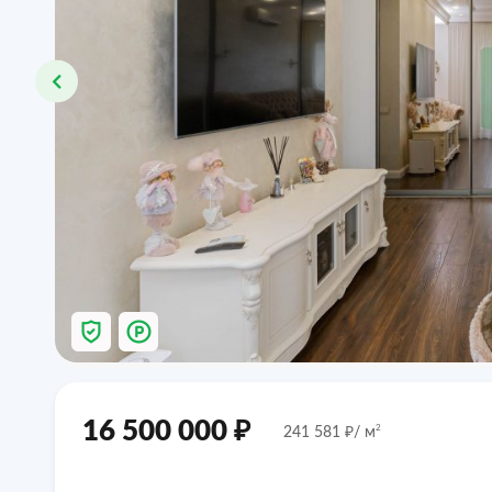
₽
16 500 000
₽
2
241 581
/ м