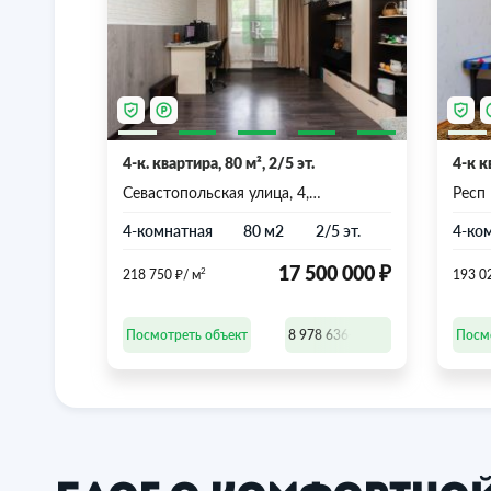
4-к. квартира, 80 м², 2/5 эт.
4-к к
Севастопольская улица, 4,
Респ
Симферополь, Республика Крым
Бела 
4-комнатная
80 м2
2/5 эт.
4-ко
₽
₽
17 500 000
2
218 750
/ м
193 0
8 978 636-77-47
Посмотреть объект
Посм