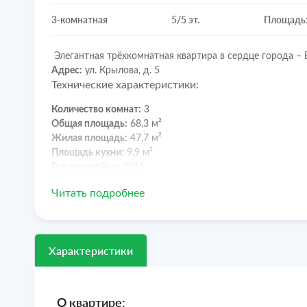
3-комнатная
5/5 эт.
Площадь:
Элегантная трёхкомнатная квартира в сердце города 
Адрес:
ул. Крылова, д. 5
Технические характеристики:
Количество комнат:
3
Общая площадь:
68,3 м²
Жилая площадь:
47,7 м²
Площадь кухни:
9,9 м²
Год постройки:
2015
Описание:
Читать подробнее
Представляем Вам стильную квартиру с эксклюзивным 
материалов. Здесь Вы сможете наслаждаться комфортом
состоянии, все коммуникации обновлены, а индивидуаль
Характеристики
спокойствие.
Инфраструктура:
Расположенная в центре города, квартира предлагает 
О квартире:
находятся парки для отдыха, магазины, рынки и аптеки