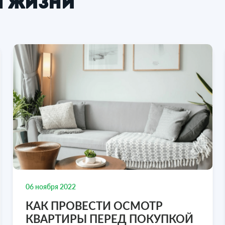
й жизни
квартира, 68 м², 8/9 эт.
3-к. квартира, 60.2 м², 7/9 эт
а Лермонтова, 18, Симферополь,
улица Воровского, 60, Сим
ублика Крым
Республика Крым
мнатная
68 м2
8/9 эт.
3-комнатная
60.2 м2
₽
₽
₽
8 700 000
9 3
2
2
41
/ м
154 485
/ м
8 978 636-77-47
8 978
отреть объект
Посмотреть объект
06 ноября 2022
КАК ПРОВЕСТИ ОСМОТР
КВАРТИРЫ ПЕРЕД ПОКУПКОЙ