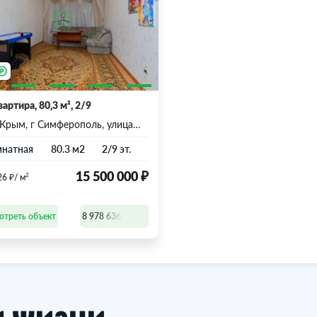
вартира, 80,3 м², 2/9
 Крым, г Симферополь, улица
Куна, д 31
мнатная
80.3 м2
2/9 эт.
₽
₽
15 500 000
2
26
/ м
8 978 636-77-47
отреть объект