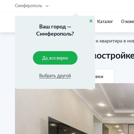
Симферополь
Каталог
О ком
Ваш город —
Симферополь?
Главная
Каталог объектов
3-к кваритира в нов
3-к кваритира в новостройке,
Да, все верно
Фотографии
Планировки
Выбрать другой