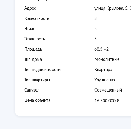
детские сады, а также зоны для игр и отдыха.
Адрес
улица Крылова, 5,
Дополнительные преимущества:
Комнатность
3
Один взрослый собственник
Быстрый выход на сделку
Этаж
5
Все документы проверены юристами и готовы к оформ
Этажность
5
Профессиональное сопровождение до получения права 
Удобные варианты расчета: наличные или ипотека
Площадь
68.3 м2
Не упустите шанс стать владельцем этой уникальной кв
Позвоните нам прямо сейчас, и мы ответим на все Ваши
Тип дома
Монолитные
комфорт и удовлетворение – наш приоритет!
Тип недвижимости
Квартира
Тип квартиры
Улучшенка
Санузел
Совмещенный
₽
Цена объекта
16 500 000