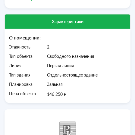
Мощность — 30 кВт;
Три кондиционера;
Пожарная сигнализация;
Видеонаблюдение;
Характеристики
Парковка рядом с помещением;
До г. Симферополь -18 км, до г. Евпатории — 54 км.
О помещении:
Звоните! Организую показ! Отвечу на все, интересующие
Вас вопросы!
Этажность
2
Тип объекта
Свободного назначения
Линия
Первая линия
Тип здания
Отдельностоящее здание
Планировка
Зальная
₽
Цена объекта
146 250