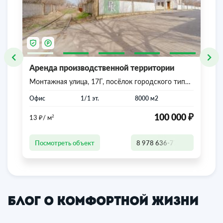
Аренда производственной территории
Монтажная улица, 17Г, посёлок городского типа
Комсомольское, городской округ Симферополь,
Республика Крым
Офис
1/1 эт.
8000 м2
₽
₽
100 000
2
13
/ м
Посмотреть объект
8 978 636-77-47
Блог о комфортной жизни