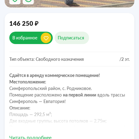
₽
146 250
В избранное
Подписаться
Тип объекта: Свободного назначения
/2 эт.
Сдаётся в аренду коммерческое помещение!
Местоположение:
Симферопольский район, с. Родниковое.
Помещение расположено
на первой линии
вдоль трассы
Симферополь — Евпатория!
Описание:
Площадь — 292,5 м²;
Две входные группы, высота потолков — 2,75м;
Полноценные окна, два санузла( расположены отдельно);
Коммуникации: вода, электричество, септик;
Читать подробнее