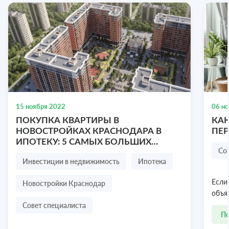
Готовый бизнес, 60 м², 1 этаж
улица Механизаторов, 51, Симферополь,
Республика Крым
Торговая площадь
1/3 эт.
15 ноября 2022
06 н
₽
ПОКУПКА КВАРТИРЫ В
КАК
3 200 000
НОВОСТРОЙКАХ КРАСНОДАРА В
ПЕ
ИПОТЕКУ: 5 САМЫХ БОЛЬШИХ
Посмотреть объект
8 978 636-77-47
Со
СТРАХОВ ПОКУПАТЕЛЯ
Инвестиции в недвижимость
Ипотека
Новостройки Краснодар
Если
объя
Совет специалиста
П