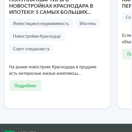
₽
₽
10 500 000
2
95 455
/ м
НОВОСТРОЙКАХ КРАСНОДАРА В
ПЕ
ИПОТЕКУ: 5 САМЫХ БОЛЬШИХ
Посмотреть объект
8 978 636-77-47
Со
СТРАХОВ ПОКУПАТЕЛЯ
Инвестиции в недвижимость
Ипотека
Новостройки Краснодар
Если
объя
Совет специалиста
П
На рынке новостроек Краснодара в продаже
есть интересные жилые комплексы…
Подробнее