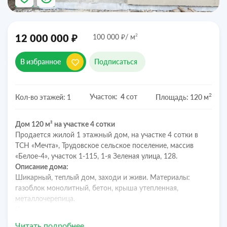
₽
₽
2
12 000 000
100 000
/ м
В избранное
Подписаться
2
Участок:
сот
Кол-во этажей: 1
Площадь: 120 м
4
Дом 120 м² на участке 4 сотки
Продается жилой 1 этажный дом, на участке 4 сотки в
ТСН «Мечта», Трудовское сельское поселение, массив
«Белое-4», участок 1-115, 1-я Зеленая улица, 128.
Описание дома:
Шикарный, теплый дом, заходи и живи. Материалы:
газоблок монолитный, бетон, крыша утепленная,
металлочерепица.
Коммуникации:
Газ: в перспективе;
Читать подробнее