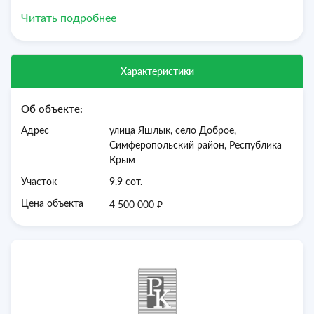
-На участке есть ленточный фундамент и кирпич
Читать подробнее
ракушняк под строительство дома, имеется проект.
-Звоните в любое время, организую показ.
Характеристики
Об объекте:
Адрес
улица Яшлык, село Доброе,
Симферопольский район, Республика
Крым
Участок
9.9 сот.
₽
Цена объекта
4 500 000