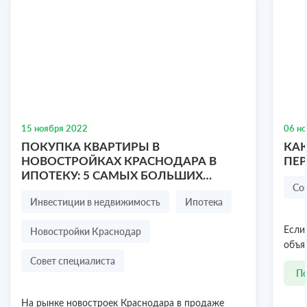
Участок 9,33 соток СТ «Колос».
Респ Крым, село Новозбурьевка, улица
Центральная
9.33 соток
15 ноября 2022
06 н
₽
ПОКУПКА КВАРТИРЫ В
КАК
2 200 000
НОВОСТРОЙКАХ КРАСНОДАРА В
ПЕ
ИПОТЕКУ: 5 САМЫХ БОЛЬШИХ
Посмотреть объект
8 978 636-77-47
Со
СТРАХОВ ПОКУПАТЕЛЯ
Инвестиции в недвижимость
Ипотека
Новостройки Краснодар
Если
объя
Совет специалиста
П
На рынке новостроек Краснодара в продаже