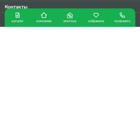
Контакты
каталог
ипотека
избранное
позвонить
компания
8 800 505-38-25
8 978 636-77-47
Наш адрес:
г. Симферополь, Проспект Победы, 48A
Наш e-mail:
office@rcrealty.ru
Режим работы:
Пн-Пт с 9:00 до 19:00,
СБ: 10.00 -17.00
Вс-
выходной
Политика конфиденциальности
г. Севастополь © Copyright 2026 г.
Сделано в
ООО «Консалтинговая компания «РК»
ИНН 9204548987