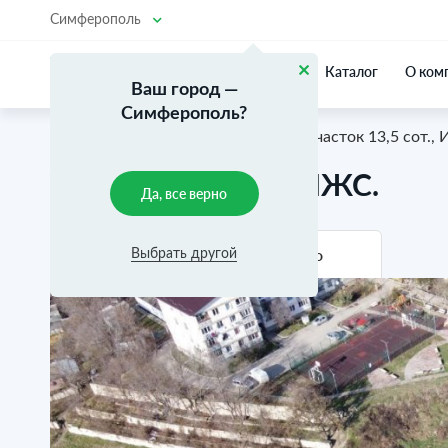
Симферополь
Каталог
О ком
Ваш город —
Симферополь?
Главная
Каталог объектов
Участок 13,5 сот.,
Участок 13,5 сот., ИЖС.
Да, все верно
Фотографии
Видео
Выбрать другой