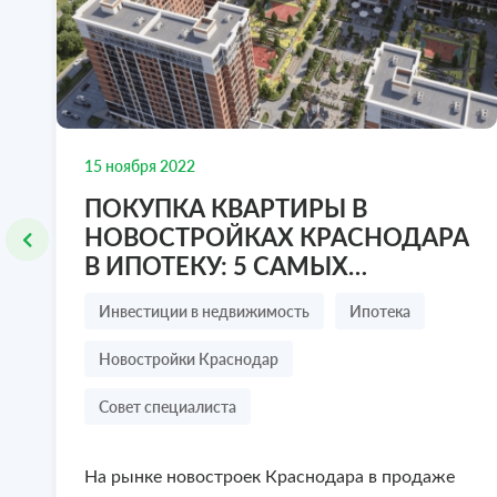
Республика Крым
₽
₽
0 000
1 500 000
636-77-47
8 978 636-77-47
Посмотреть объект
Посм
15 ноября 2022
ПОКУПКА КВАРТИРЫ В
НОВОСТРОЙКАХ КРАСНОДАРА
В ИПОТЕКУ: 5 САМЫХ
БОЛЬШИХ СТРАХОВ
Инвестиции в недвижимость
Ипотека
ПОКУПАТЕЛЯ
Новостройки Краснодар
Совет специалиста
На рынке новостроек Краснодара в продаже