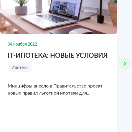
Рес
₽
₽
00 000
1 000 000
 636-77-47
8 978 636-77-47
Посмотреть объект
Пос
04 ноября 2022
IT-ИПОТЕКА: НОВЫЕ УСЛОВИЯ
Ипотека
Минцифры внесло в Правительство проект
новых правил льготной ипотеки для…