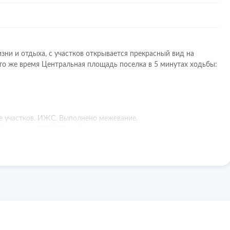
зни и отдыха, с участков открывается прекрасный вид на
то же время Центральная площадь поселка в 5 минутах ходьбы:
ице участков. ИЖС. Выполнено межевание.
,05 соток — 3800 000 руб.