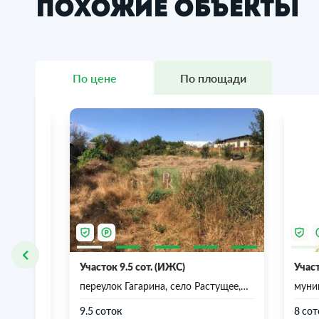
Похожие объекты
По цене
По площади
Участок 9.5 сот. (ИЖС)
Участ
переулок Гагарина, село Растущее,
муни
Почтовское сельское поселение,
Респ
еление,
Бахчисарайский район, Республика
9.5 соток
8 сот