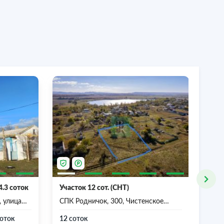
4.3 соток
Участок 12 сот. (СНТ)
Про
, улица
СПК Родничок, 300, Чистенское
сел
сельское поселение,
Рес
соток
Симферопольский район,
12 соток
10 с