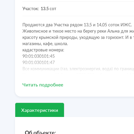
Участок:
сот
13.5
Продаются два Участка рядом 13,5 и 14,05 соток ИЖС.
Живописное и тихое место на берегу реки Альма для жи
красоту крымской природы, уходящую за горизонт. И в 
магазины, кафе, школа.
кадастровые номера:
90:01:030101:45
90:01:030101:47
Все коммуникации (газ, электроэнергия, вода) по гран
Цена за участок 13,5 сот — 3700 000 руб., за участок 14
Продаются и вместе, и по отдельности.
Читать подробнее
Звоните
, с удовольствием расскажем все подробности.
Характеристики
Об объекте: