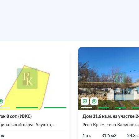
ок 8 сот. (ИЖС)
Дом 31.6 кв.м. на участке 2
ципальный округ Алушта,
Респ Крым, село Калиновка
ублика Крым
Механизаторская, д 14
ок
1 эт.
31.6 м2
24.3 