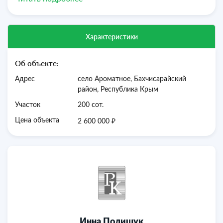
Кадастровый номер:
90:01:100701:137
Подходит для наличного расчета.
Документы проверены юристом и готовы к сделке!
Профессиональное сопровождение до получения права
Характеристики
собственности.
Добавьте предложение в закладки, чтобы не потерять!
Об объекте:
Адрес
село Ароматное, Бахчисарайский
район, Республика Крым
Участок
200 сот.
₽
Цена объекта
2 600 000
Инна Полищук