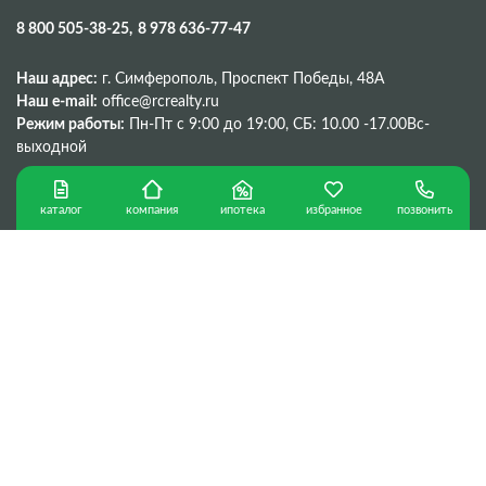
8 800 505-38-25
8 978 636-77-47
Наш адрес:
г. Симферополь, Проспект Победы, 48A
Наш e-mail:
office@rcrealty.ru
Режим работы:
Пн-Пт с 9:00 до 19:00,
СБ: 10.00 -17.00
Вс-
выходной
каталог
ипотека
избранное
позвонить
компания
Политика конфиденциальности
г. Севастополь © Copyright 2026 г.
Сделано в
ООО «Консалтинговая компания «РК»
ИНН 9204548987
299053, г. Севастополь, ул. Вакуленчука,18В