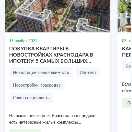
Участок 2,7 га в Симферопольском районе
село Новоандреевка, Симферопольский район,
Республика Крым
277 соток
15 ноября 2022
06 н
₽
ПОКУПКА КВАРТИРЫ В
КАК
580 000
НОВОСТРОЙКАХ КРАСНОДАРА В
ПЕ
ИПОТЕКУ: 5 САМЫХ БОЛЬШИХ
Посмотреть объект
8 978 636-77-47
Со
СТРАХОВ ПОКУПАТЕЛЯ
Инвестиции в недвижимость
Ипотека
Новостройки Краснодар
Если
объя
Совет специалиста
П
На рынке новостроек Краснодара в продаже
есть интересные жилые комплексы…