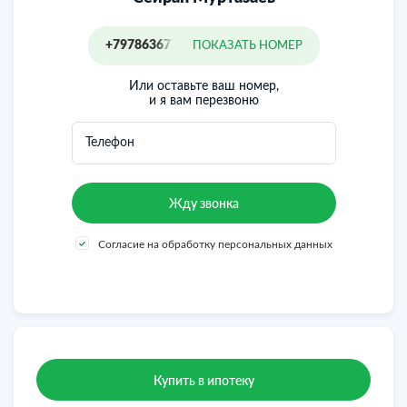
отказываться от благ городской инфраструктуры.
Все документы проверены и готовы к сделке.
Идеальное предложение как для проживания, так и для
+79786367787
ПОКАЗАТЬ НОМЕР
инвестиций !
Или оставьте ваш номер,
и я вам перезвоню
Телефон
Согласие на обработку персональных данных
Купить в ипотеку