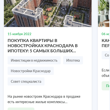
Участок 25 сот. (ИЖС)
улица Калинина, 13, село Богатое, Белогорский
район, Республика Крым
25 соток
15 ноября 2022
06 н
₽
ПОКУПКА КВАРТИРЫ В
КАК
2 700 000
НОВОСТРОЙКАХ КРАСНОДАРА В
ПЕ
ИПОТЕКУ: 5 САМЫХ БОЛЬШИХ
Посмотреть объект
8 978 636-77-47
Со
СТРАХОВ ПОКУПАТЕЛЯ
Инвестиции в недвижимость
Ипотека
Новостройки Краснодар
Если
объя
Совет специалиста
П
На рынке новостроек Краснодара в продаже
есть интересные жилые комплексы…