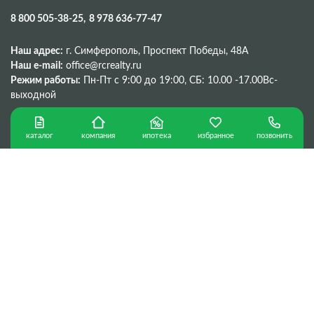
8 800 505-38-25
8 978 636-77-47
Наш адрес:
г. Симферополь, Проспект Победы, 48A
Наш e-mail:
office@rcrealty.ru
Режим работы:
Пн-Пт с 9:00 до 19:00,
СБ: 10.00 -17.00
Вс-
выходной
каталог
ипотека
избранное
позвонить
компания
Политика конфиденциальности
г. Севастополь © Copyright 2026 г.
Сделано в
ООО «Консалтинговая компания «РК»
ИНН 9204548987
299053, г. Севастополь, ул. Вакуленчука,18В