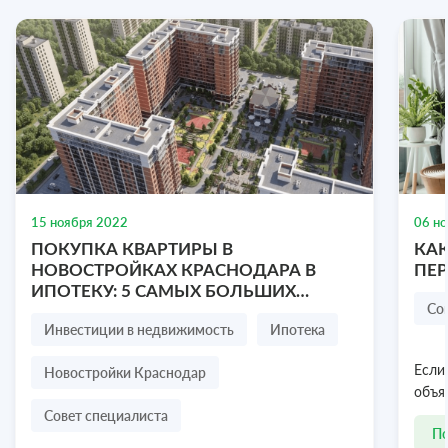
Участок 4 сот.
ДП Строитель, 43, Симферопольский район,
Республика Крым
4.36 соток
15 ноября 2022
06 н
₽
ПОКУПКА КВАРТИРЫ В
КАК
2 100 000
НОВОСТРОЙКАХ КРАСНОДАРА В
ПЕ
ИПОТЕКУ: 5 САМЫХ БОЛЬШИХ
Посмотреть объект
8 978 636-77-47
Со
СТРАХОВ ПОКУПАТЕЛЯ
Инвестиции в недвижимость
Ипотека
Новостройки Краснодар
Если
объя
Совет специалиста
П