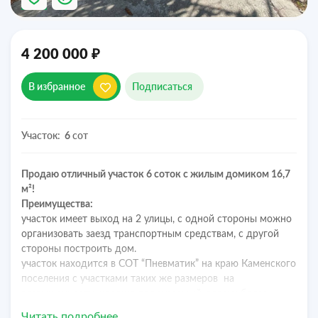
₽
4 200 000
В избранное
Подписаться
Участок:
сот
6
Продаю отличный участок 6 соток с жилым домиком 16,7
м²!
Преимущества:
участок имеет выход на 2 улицы, с одной стороны можно
организовать заезд транспортным средствам, с другой
стороны построить дом.
участок находится в СОТ “Пневматик” на краю Каменского
поселения с участками таких же размеров на
возвышенности, хорошо продуваемый, воздух более
свежий и чистый
Читать подробнее