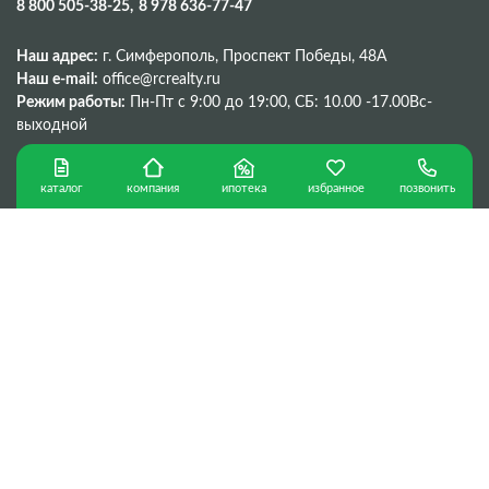
8 800 505-38-25
8 978 636-77-47
Наш адрес:
г. Симферополь, Проспект Победы, 48A
Наш e-mail:
office@rcrealty.ru
Режим работы:
Пн-Пт с 9:00 до 19:00,
СБ: 10.00 -17.00
Вс-
выходной
каталог
ипотека
избранное
позвонить
компания
Политика конфиденциальности
г. Севастополь © Copyright 2026 г.
Сделано в
ООО «Консалтинговая компания «РК»
ИНН 9204548987
299053, г. Севастополь, ул. Вакуленчука,18В