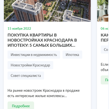
Продам участок ИЖС 6,34 сотки
село Ивановка, Трудовское сельское поселение,
Симферопольский район, Республика Крым
6.34 соток
15 ноября 2022
06 н
₽
ПОКУПКА КВАРТИРЫ В
КАК
1 200 000
НОВОСТРОЙКАХ КРАСНОДАРА В
ПЕ
ИПОТЕКУ: 5 САМЫХ БОЛЬШИХ
Посмотреть объект
8 978 636-77-47
Со
СТРАХОВ ПОКУПАТЕЛЯ
Инвестиции в недвижимость
Ипотека
Новостройки Краснодар
Если
объя
Совет специалиста
П
На рынке новостроек Краснодара в продаже
есть интересные жилые комплексы…
Подробнее