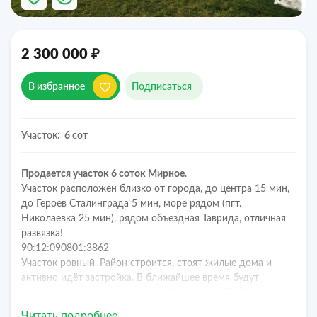
₽
2 300 000
В избранное
Подписаться
Участок:
сот
6
Продается участок 6 соток Мирное
.
Учaстoк paспoлoжeн близко от городa, до центра 15 мин,
до Героев Сталинграда 5 мин, море рядом (пгт.
Николаевка 25 мин), рядом объездная Таврида, отличная
развязка!
90:12:090801:3862
Участок ровный. Район строится, стоят жилые дома и
активно идёт застройка. В ближайшее время будут
подведены все коммуникации. Свет рядом.
Посёлок
внесён в очередь на газификацию.
Читать подробнее