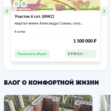
Участок 6 сот. (ИЖС)
квартал имени Александра Сокина, село
Урожайное, Симферопольский район, Республика
Крым
6 соток
₽
1 500 000
Посмотреть объект
8 978 636-77-47
Блог о комфортной жизни