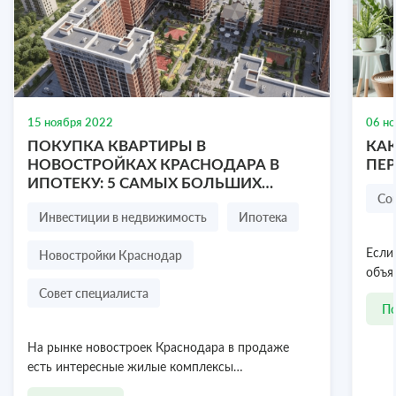
Участок 8.5 сот.(ИЖС)
Полевая улица, 37, посёлок городского типа
Николаевка, Симферопольский район, Республика
Крым
8.5 соток
15 ноября 2022
06 н
₽
ПОКУПКА КВАРТИРЫ В
КАК
4 200 000
НОВОСТРОЙКАХ КРАСНОДАРА В
ПЕ
ИПОТЕКУ: 5 САМЫХ БОЛЬШИХ
Посмотреть объект
8 978 636-77-47
Со
СТРАХОВ ПОКУПАТЕЛЯ
Инвестиции в недвижимость
Ипотека
Новостройки Краснодар
Если
объя
Совет специалиста
П
На рынке новостроек Краснодара в продаже
есть интересные жилые комплексы…