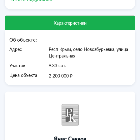
Транспортная развязка. Остановка общественного
транспорта в пешей доступности.
Возможна ипотека.
Звоните,
отвечу на все Ваши вопросы и организую показ!
Характеристики
Об объекте:
Адрес
Респ Крым, село Новозбурьевка, улица
Центральная
Участок
9.33 сот.
₽
Цена объекта
2 200 000
Янис Саввов