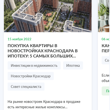
Видовой участок 6,77 соток, ИЖС
ул. Лесная, 2, село Ивановка, Трудовское сельское
поселение, Симферопольский район, Республика
Крым
6.77 соток
15 ноября 2022
06 н
₽
ПОКУПКА КВАРТИРЫ В
КАК
1 350 000
НОВОСТРОЙКАХ КРАСНОДАРА В
ПЕ
ИПОТЕКУ: 5 САМЫХ БОЛЬШИХ
Посмотреть объект
8 978 636-77-47
Со
СТРАХОВ ПОКУПАТЕЛЯ
Инвестиции в недвижимость
Ипотека
Новостройки Краснодар
Если
объя
Совет специалиста
П
На рынке новостроек Краснодара в продаже
есть интересные жилые комплексы…