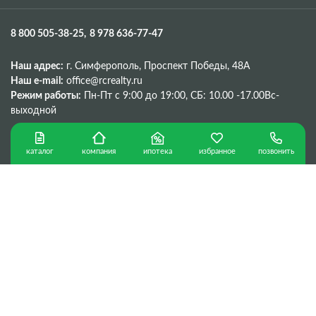
8 800 505-38-25
8 978 636-77-47
Наш адрес:
г. Симферополь, Проспект Победы, 48A
Наш e-mail:
office@rcrealty.ru
Режим работы:
Пн-Пт с 9:00 до 19:00,
СБ: 10.00 -17.00
Вс-
выходной
каталог
ипотека
избранное
позвонить
компания
Политика конфиденциальности
г. Севастополь © Copyright 2026 г.
Сделано в
ООО «Консалтинговая компания «РК»
ИНН 9204548987
299053, г. Севастополь, ул. Вакуленчука,18В