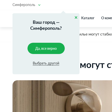
Симферополь
Каталог
О ком
Ваш город —
Симферополь?
Главная
Новости
Цены на жилье могут стаби
Да, все верно
Цены на жилье могут с
Выбрать другой