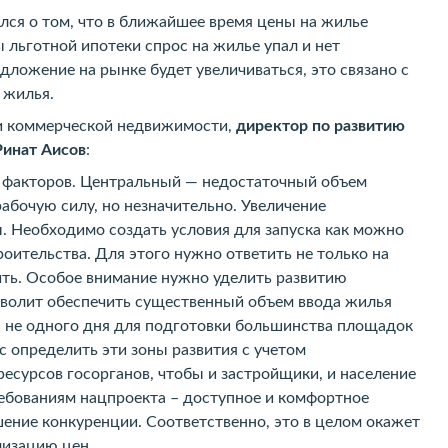
ался о том, что в ближайшее время цены на жилье
ы льготной ипотеки спрос на жилье упал и нет
едложение на рынке будет увеличиваться, это связано с
 жилья.
и коммерческой недвижимости,
директор по развитию
Ринат Аисов
:
ко факторов. Центральный — недостаточный объем
абочую силу, но незначительно. Увеличение
 Необходимо создать условия для запуска как можно
ительства. Для этого нужно ответить не только на
роить. Особое внимание нужно уделить развитию
озволит обеспечить существенный объем ввода жилья
а не одного дня для подготовки большинства площадок
ас определить эти зоны развития с учетом
есурсов госорганов, чтобы и застройщики, и население
ребованиям нацпроекта – доступное и комфортное
ение конкуренции. Соответственно, это в целом окажет
лизацию цен.