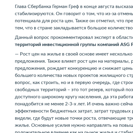
Глава Сбербанка Герман Греф в конце августа высказ
стабилизируются. Он говорит о том, что из-за отмен
потенциала для роста цен. Также он отметил, что пр
тем, что в стране закладывается большое количество
Данный вопрос прокомментировал эксперт в област
территорий инвестиционной группы компаний ASG 
— Рост цен на жилье в своей основе имеет несколь
предложения. Также влияет рост цен на материалы, р
предложения, рождает конкуренцию и снижает цены.
большего количества новых проектов жилищного стро
вопрос, как строить, но и в первую очередь, где ст
свободных территорий – это тот резерв, который п
доступного широкому кругу населения, да эта работ
понадобится не менее 2-3-х лет. И очень важно сейч
эффективности бюджетных затрат, затрат трудовых р
видели, где будут новые точки роста, отвечающие т
жилье. Основные усилия нужно направлять на повыш
положительное влияние как на рынок жилья и стаби